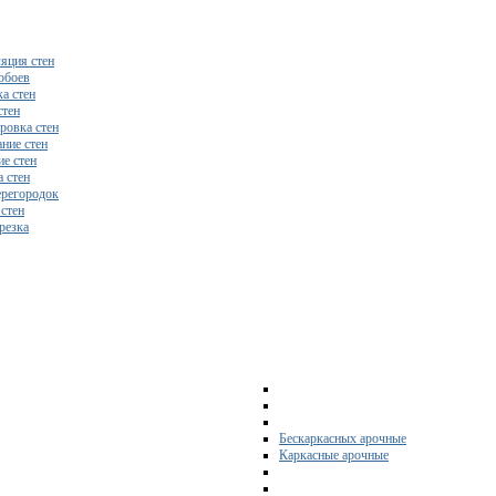
яция стен
обоев
а стен
стен
ровка стен
ние стен
е стен
 стен
регородок
 стен
резка
Бескаркасных арочные
Каркасные арочные