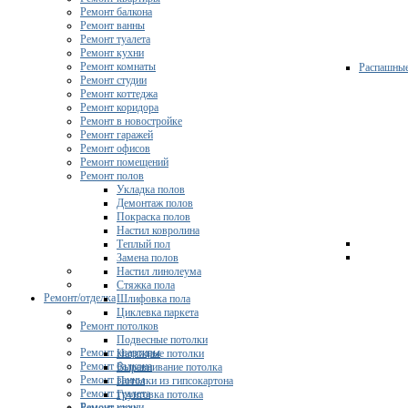
Ремонт балкона
Ремонт ванны
Ремонт туалета
Ремонт кухни
Ремонт комнаты
Распашны
Ремонт студии
Ремонт коттеджа
Ремонт коридора
Ремонт в новостройке
Ремонт гаражей
Ремонт офисов
Ремонт помещений
Ремонт полов
Укладка полов
Демонтаж полов
Покраска полов
Настил ковролина
Теплый пол
Замена полов
Настил линолеума
Стяжка пола
Ремонт/отделка
Шлифовка пола
Циклевка паркета
Ремонт потолков
Подвесные потолки
Ремонт квартиры
Натяжные потолки
Ремонт балкона
Выравнивание потолка
Ремонт ванны
Потолки из гипсокартона
Ремонт туалета
Грунтовка потолка
Ремонт кухни