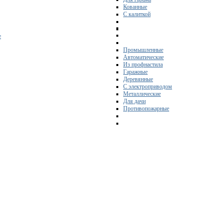
Кованные
С калиткой
е
Промышленные
Автоматические
Из профнастила
Гаражные
Деревянные
С электроприводом
Металлические
Для дачи
Противопожарные