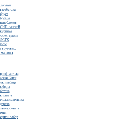
 гаражи
газобетона
 бруса
 бревна
 пеноблоков
 СИП-панелей
 кирпича
ские гаражи
з ЛСТК
полы
я грузовых
2 машины
 профнастила
сетки Gitter
етки рабица
заборы
 бетона
 кирпича
метал.штакетника
 дерева
поликарбоната
камня
варной забор