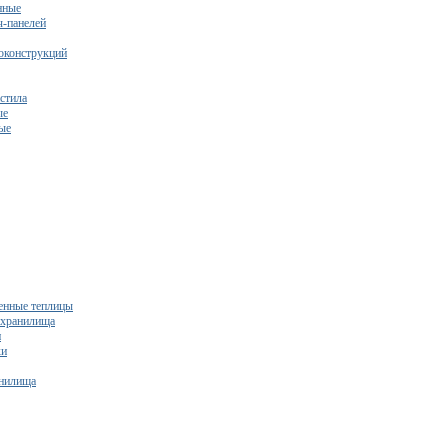
нные
ч-панелей
оконструкций
стила
ые
ые
нные теплицы
ехранилища
и
ки
нилища
бесплатный расчет сметы исходя из вашего бюджета!