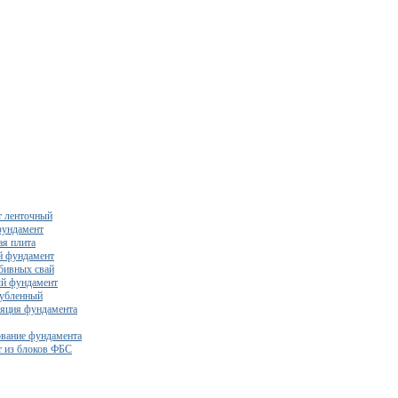
 ленточный
фундамент
я плита
й фундамент
бивных свай
й фундамент
убленный
яция фундамента
вание фундамента
 из блоков ФБС