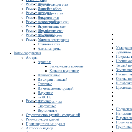
Ремонт стен
Ремонт комнаты
Шумоизоляция стен
Ремонт студии
Поклейка обоев
Ремонт коттеджа
Штукатурка стен
Ремонт коридора
Покраска стен
Ремонт в новостройке
Перепланировка стен
Ремонт гаражей
Выравнивание стен
Ремонт офисов
Штробление стен
Ремонт помещений
Шпаклевка стен
Ремонт полов
Монтаж перегородок
Грунтовка стен
Укладка п
Алмазная резка
Демонтаж 
Комм.сооружения
Покраска 
Ангары
Настил ко
Арочные
Теплый по
Бескаркасных арочные
Замена по
Каркасные арочные
Настил ли
Прямостенные
Стяжка по
Из сэндвич-панелей
Шлифовка
Тентовые
Циклевка 
Из металлоконструкций
Надувные
из ЛСТК
Ремонт потолков
Из профнастила
Спортивные
Подвесные
Вертолетные
Натяжные 
Строительство зданий и сооружений
Выравнива
Реконструкция зданий
Потолки и
Производственные здания
Грунтовка
Авторский надзор