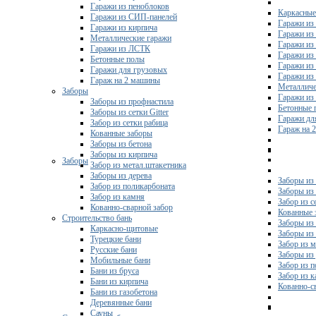
Гаражи из пеноблоков
Каркасные
Гаражи из СИП-панелей
Гаражи из 
Гаражи из кирпича
Гаражи из
Металлические гаражи
Гаражи из
Гаражи из ЛСТК
Гаражи из
Бетонные полы
Гаражи из
Гаражи для грузовых
Гаражи из
Гараж на 2 машины
Металличе
Заборы
Гаражи и
Заборы из профнастила
Бетонные 
Заборы из сетки Gitter
Гаражи дл
Забор из сетки рабица
Гараж на 
Кованные заборы
Заборы из бетона
Заборы из кирпича
Заборы
Забор из метал.штакетника
Заборы из дерева
Заборы из
Забор из поликарбоната
Заборы из 
Забор из камня
Забор из с
Кованно-сварной забор
Кованные 
Строительство бань
Заборы из
Каркасно-щитовые
Заборы из
Турецкие бани
Забор из 
Русские бани
Заборы из
Мобильные бани
Забор из 
Бани из бруса
Забор из 
Бани из кирпича
Кованно-с
Бани из газобетона
Деревянные бани
Сауны