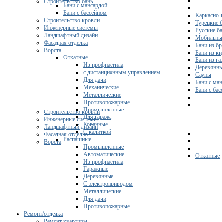
Строительство бань
Бани с мансардой
Бани с бассейном
Каркасно-
Строительство кровли
Турецкие 
Инженерные системы
Русские б
Ландшафтный дизайн
Мобильны
Фасадная отделка
Бани из бр
Ворота
Бани из к
Откатные
Бани из га
Из профнастила
Деревянны
с дистанционным управлением
Сауны
Для дачи
Бани с ма
Механические
Бани с ба
Металлические
Противопожарные
Промышленные
Строительство кровли
Для гаража
Инженерные системы
Кованные
Ландшафтный дизайн
С калиткой
Фасадная отделка
Распашные
Ворота
Промышленные
Автоматические
Откатные
Из профнастила
Гаражные
Деревянные
С электроприводом
Металлические
Для дачи
Противопожарные
Ремонт/отделка
Ремонт квартиры