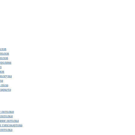
олов
полов
полов
вролина
л
лов
нолеума
ла
 пола
паркета
 потолки
потолки
ние потолка
з гипсокартона
 потолка