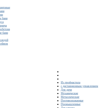
щитовые
бани
ани
е бани
уса
ирпича
зобетона
е бани
нсардой
ссейном
Из профнастила
с дистанционным управлением
Для дачи
Механические
Металлические
Противопожарные
Промышленные
Для гаража