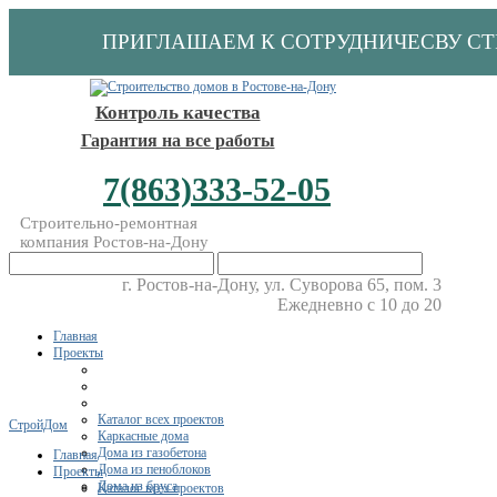
ПРИГЛАШАЕМ К СОТРУДНИЧЕСВУ С
Контроль качества
Гарантия на все работы
7(863)333-52-05
Строительно-ремонтная
компания Ростов-на-Дону
г. Ростов-на-Дону, ул. Суворова 65, пом. 3
Ежедневно с 10 до 20
Главная
Проекты
Каталог всех проектов
СтройДом
Каркасные дома
Дома из газобетона
Главная
Дома из пеноблоков
Проекты
Дома из бруса
Каталог всех проектов