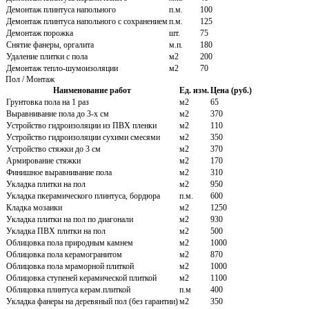
Демонтаж плинтуса напольного
п.м.
100
Демонтаж плинтуса напольного с сохранением
п.м.
125
Демонтаж порожка
шт.
75
Снятие фанеры, оргалита
м.п.
180
Удаление плитки с пола
м2
200
Демонтаж тепло-шумоизоляции
м2
70
Пол / Монтаж
Наименование работ
Ед. изм.
Цена (руб.)
Грунтовка пола на 1 раз
м2
65
Выравнивание пола до 3-х см
м2
370
Устройство гидроизоляции из ПВХ пленки
м2
110
Устройство гидроизоляции сухими смесями
м2
350
Устройство стяжки до 3 см
м2
370
Армирование стяжки
м2
170
Финишное выравнивание пола
м2
310
Укладка плитки на пол
м2
950
Укладка пкерамического плинтуса, бордюра
п.м.
600
Кладка мозаики
м2
1250
Укладка плитки на пол по диагонали
м2
930
Укладка ПВХ плитки на пол
м2
500
Облицовка пола природным камнем
м2
1000
Облицовка пола керамогранитом
м2
870
Облицовка пола мраморной плиткой
м2
1000
Облицовка ступеней керамической плиткой
м2
1100
Облицовка плинтуса керам.плиткой
п.м
400
Укладка фанеры на деревяный пол (без гарантии)
м2
350