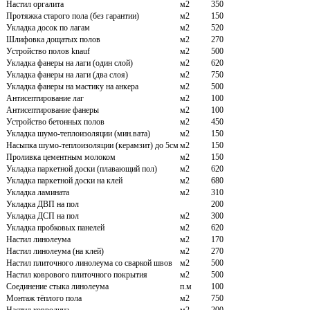
Настил оргалита
м2
350
Протяжка старого пола (без гарантии)
м2
150
Укладка досок по лагам
м2
520
Шлифовка дощатых полов
м2
270
Устройство полов knauf
м2
500
Укладка фанеры на лаги (один слой)
м2
620
Укладка фанеры на лаги (два слоя)
м2
750
Укладка фанеры на мастику на анкера
м2
500
Антисептирование лаг
м2
100
Антисептирование фанеры
м2
100
Устройство бетонных полов
м2
450
Укладка шумо-теплоизоляции (мин.вата)
м2
150
Насыпка шумо-теплоизоляции (керамзит) до 5см
м2
150
Проливка цементным молоком
м2
150
Укладка паркетной доски (плавающий пол)
м2
620
Укладка паркетной доски на клей
м2
680
Укладка ламината
м2
310
Укладка ДВП на пол
200
Укладка ДСП на пол
м2
300
Укладка пробковых панелей
м2
620
Настил линолеума
м2
170
Настил линолеума (на клей)
м2
270
Настил плиточного линолеума со сваркой швов
м2
500
Настил коврового плиточного покрытия
м2
500
Соединение стыка линолеума
п.м
100
Монтаж тёплого пола
м2
750