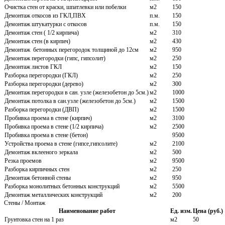
Очистка стен от краски, шпатлевки или побелки
м2
150
Демонтаж откосов из ГКЛ,ПВХ
п.м.
150
Демонтаж штукатурки с откосов
п.м.
150
Демонтаж стен ( 1/2 кирпича)
м2
310
Демонтаж стен (в кирпич)
м2
430
Демонтаж бетонных перегородок толщиной до 12см
м2
950
Демонтаж перегородки (гипс, гипсолит)
м2
250
Демонтаж листов ГКЛ
м2
150
Разборка перегородки (ГКЛ)
м2
250
Разборка перегородки (дерево)
м2
300
Демонтаж перегородки в сан. узле (железобетон до 5см.)
м2
1000
Демонтаж потолка в сан.узле (железобетон до 5см.)
м2
1500
Разборка перегородки (ДВП)
м2
1500
Пробивка проема в стене (кирпич)
м2
3100
Пробивка проема в стене (1/2 кирпича)
м2
2500
Пробивка проема в стене (бетон)
9500
Устройства проема в стене (гипсе,гипсолите)
м2
2100
Демонтаж вклееного зеркала
м2
500
Резка проемов
м2
9500
Разборка кирпичных стен
м2
250
Демонтаж бетонной стены
м2
950
Разборка монолитных бетонных конструкций
м2
5500
Демонтаж металлических конструкций
м2
200
Стены / Монтаж
Наименование работ
Ед. изм.
Цена (руб.)
Грунтовка стен на 1 раз
м2
50