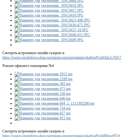
Смотреть встроенную онлайн галерею в:
https://rostov.stroitelstvo-dom.ru/remont-sten/pereplanirovka#sigProId3dc2c7bf17
Ремонт офисного помещения №4
Смотреть встроенную онлайн галерею в:
https://rostov.stroitelstvo-dom.ru/remont-sten/pereplanirovka#sigProId68ecef97ef