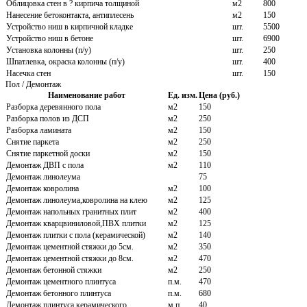
Облицовка стен в ? кирпича толщиной
м2
800
Нанесение бетоконтакта, антиплесень
м2
150
Устройство ниш в кирпичной кладке
шт.
5500
Устройство ниш в бетоне
шт.
6900
Установка колонны (п/у)
шт.
250
Шпатлевка, окраска колонны (п/у)
шт.
400
Насечка стен
шт.
150
Пол / Демонтаж
Наименование работ
Ед. изм.
Цена (руб.)
Разборка деревянного пола
м2
150
Разборка полов из ДСП
м2
250
Разборка ламината
м2
150
Снятие паркета
м2
250
Снятие паркетной доски
м2
150
Демонтаж ДВП с пола
м2
110
Демонтаж линолеума
75
Демонтаж ковролина
м2
100
Демонтаж линолеума,ковролина на клею
м2
125
Демонтаж напольных гранитных плит
м2
400
Демонтаж кварцвиниловой,ПВХ плитки
м2
125
Демонтаж плитки с пола (керамической)
м2
140
Демонтаж цементной стяжки до 5см.
м2
350
Демонтаж цементной стяжки до 8см.
м2
470
Демонтаж бетонной стяжки
м2
250
Демонтаж цементного плинтуса
п.м.
470
Демонтаж бетонного плинтуса
п.м.
680
Демонтаж плинтуса керамического
м.п.
40