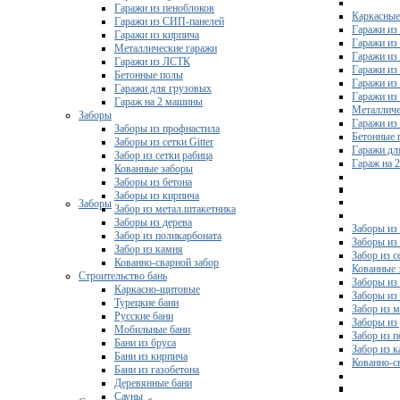
Гаражи из пеноблоков
Каркасные
Гаражи из СИП-панелей
Гаражи из 
Гаражи из кирпича
Гаражи из
Металлические гаражи
Гаражи из
Гаражи из ЛСТК
Гаражи из
Бетонные полы
Гаражи из
Гаражи для грузовых
Гаражи из
Гараж на 2 машины
Металличе
Заборы
Гаражи и
Заборы из профнастила
Бетонные 
Заборы из сетки Gitter
Гаражи дл
Забор из сетки рабица
Гараж на 
Кованные заборы
Заборы из бетона
Заборы из кирпича
Заборы
Забор из метал.штакетника
Заборы из дерева
Заборы из
Забор из поликарбоната
Заборы из 
Забор из камня
Забор из с
Кованно-сварной забор
Кованные 
Строительство бань
Заборы из
Каркасно-щитовые
Заборы из
Турецкие бани
Забор из 
Русские бани
Заборы из
Мобильные бани
Забор из 
Бани из бруса
Забор из 
Бани из кирпича
Кованно-с
Бани из газобетона
Деревянные бани
Сауны