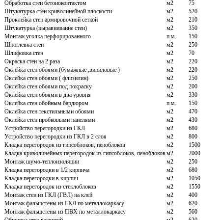
Обработка стен бетоноконтактом
м2
75
Штукатурка стен криволинейной плоскости
м2
520
Проклейка стен армировочной сеткой
м2
210
Штукатурка (выравнивание стен)
м2
350
Монтаж уголка перфорированного
п.м.
150
Шпатлевка стен
м2
250
Шлифовка стен
м2
70
Окраска стен на 2 раза
м2
220
Оклейка стен обоями (бумажные ,виниловые )
м2
220
Оклейка стен обоями ( флизилин)
м2
250
Оклейка стен обоями под покраску
м2
200
Оклейка стен обоями в два уровня
м2
330
Оклейка стен обойным бардюром
п.м.
150
Оклейка стен текстильными обоями
м2
470
Оклейка стен пробковыми панелями
м2
430
Устройство перегородки из ГКЛ
м2
680
Устройство перегородки из ГКЛ в 2 слоя
м2
800
Кладка перегородок из гипсоблоков, пеноблоков
м2
1500
Кладка криволинейных перегородок из гипсоблоков, пеноблоков
м2
2000
Монтаж шумо-теплоизоляции
м2
250
Кладка перегородки в 1/2 кирпича
м2
680
Кладка перегородки в кирпич
м2
1050
Кладка перегородок из стеклоблоков
м2
1550
Монтаж стен из ГКЛ (ГВЛ) на клей
м2
400
Монтаж фальшстены из ГКЛ по металлокаркасу
м2
620
Монтаж фальшстены из ПВХ по металлокаркасу
м2
560