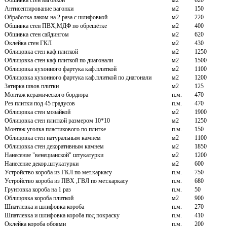
Обшивка стен вагонкой
м2
620
Антисептирование вагонки
м2
150
Обработка лаком на 2 раза с шлифовкой
м2
220
Обшивка стен ПВХ,МДФ по обрешётке
м2
400
Обшивка стен сайдингом
м2
620
Оклейка стен ГКЛ
м2
430
Облицовка стен каф.плиткой
м2
1250
Облицовка стен каф.плиткой по диагонали
м2
1500
Облицовка кухонного фартука каф.плиткой
м2
1100
Облицовка кухонного фартука каф.плиткой по диагонали
м2
1200
Затирка швов плитки
м2
125
Монтаж керамического бордюра
п.м.
470
Рез плитки под 45 градусов
п.м.
470
Облицовка стен мозайкой
м2
1900
Облицовка стен плиткой размером 10*10
м2
1250
Монтаж уголка пластикового по плитке
п.м.
150
Облицовка стен натуральным камнем
м2
1100
Облицовка стен декоративным камнем
м2
1850
Нанесение "венецианской" штукатурки
м2
1200
Нанесение декор.штукатурки
м2
600
Устройство короба из ГКЛ по мет.каркасу
п.м.
750
Устройство короба из ПВХ ,ГВЛ по мет.каркасу
п.м.
680
Грунтовка короба на 1 раз
п.м.
50
Облицовка короба плиткой
м2
900
Шпатлевка и шлифовка короба
п.м.
270
Шпатлевка и шлифовка короба под покраску
п.м.
410
Оклейка короба обоями
п.м.
200