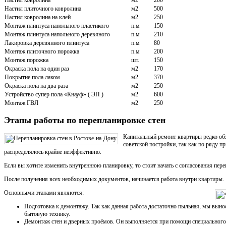
Настил ковролина
м2
200
Настил плиточного ковролина
м2
500
Настил ковролина на клей
м2
250
Монтаж плинтуса напольного пластикого
п.м
150
Монтаж плинтуса напольного деревяного
п.м
210
Лакировка деревянного плинтуса
п.м
80
Монтаж плиточного порожка
п.м
200
Монтаж порожка
шт.
150
Окраска пола на один раз
м2
170
Покрытие пола лаком
м2
370
Окраска пола на два раза
м2
250
Устройство супер пола «Кнауф» ( ЭП )
м2
600
Монтаж ГВЛ
м2
250
Этапы работы по перепланировке стен
Капитальный ремонт квартиры редко обх
советской постройки, так как по ряду п
распределялось крайне неэффективно.
Если вы хотите изменить внутреннюю планировку, то стоит начать с согласования пер
После получения всех необходимых документов, начинается работа внутри квартиры.
Основными этапами являются:
Подготовка к демонтажу. Так как данная работа достаточно пыльная, мы вын
бытовую технику.
Демонтаж стен и дверных проёмов. Он выполняется при помощи специального