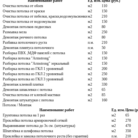
Наименование работ
Ед. изм.
Цена (руб.)
Очистка потолка от обоев
м2
110
Очистка потолка от краски
м2
150
Очистка потолка от побелки, краски,водоэмульсионки
м2
210
Очистка потолка от водоэмульсии
м2
150
Демонтаж потолков подвесных
м2
80
Размывка мела
м2
250
Демонтаж реечного потолка
м2
80
Разбивка потолочного руста
п.м.
210
Демонтаж плинтуса потолочного
п.м.
50
Разборка ПВХ ,МДФ панелей с потолка
м2
150
Разборка потолка "Armstrong"
м2
150
Разборка потолка "Armstrong" зеркальный
м2
150
Разборка потолка из ГКЛ 1 уровневый
м2
200
Разборка потолка из ГКЛ 2 уровневый
м2
250
Разборка потолка из ГКЛ 3 уровневый
м2
300
Демонтаж клеевой плитки
м2
330
Демонтаж шпаклевки с потолка
м2
65
Очистка потолка от клеевой мастики
м2
85
Демонтаж штукатурки с потолка
м2
160
Потолок / Монтаж
Наименование работ
Ед. изм.
Цена (р
Грунтовка потолка на 1 раз
м2
65
Проклейка потолка армировочной сеткой
м2
270
Выравнивание потолка до 3х см. (штукатурка)
м2
470
Шпатлёвка и шлифовка потолка
м2
350
Проклейка и замазка потолочного руста (без гарантии)
п.м.
210