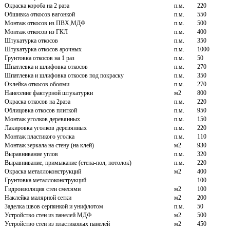
Окраска короба на 2 раза
п.м.
220
Обшивка откосов вагонкой
п.м.
550
Монтаж откосов из ПВХ,МДФ
п.м.
500
Монтаж откосов из ГКЛ
п.м.
400
Штукатурка откосов
п.м.
350
Штукатурка откосов арочных
п.м.
1000
Грунтовка откосов на 1 раз
п.м.
50
Шпатлевка и шлифовка откосов
п.м.
270
Шпатлевка и шлифовка откосов под покраску
п.м.
350
Оклейка откосов обоями
п.м.
270
Нанесение фактурной штукатурки
м2
800
Окраска откосов на 2раза
п.м.
220
Облицовка откосов плиткой
п.м.
950
Монтаж уголков деревянных
п.м.
150
Лакировка уголков деревянных
п.м.
220
Монтаж пластикого уголка
п.м.
110
Монтаж зеркала на стену (на клей)
м2
930
Выравнивание углов
п.м.
320
Выравнивание, примыкание (стена-пол, потолок)
п.м.
220
Окраска металлоконструкций
м2
400
Грунтовка металлоконструкций
100
Гидроизоляция стен смесями
м2
100
Наклейка малярной сетки
м2
200
Заделка швов серпянкой и унифлотом
п.м.
50
Устройство стен из панелей МДФ
м2
500
Устройство стен из пластиковых панелей
м2
450