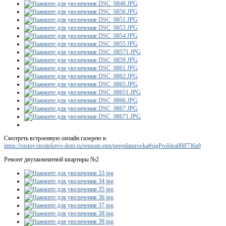
Смотреть встроенную онлайн галерею в:
https://rostov.stroitelstvo-dom.ru/remont-sten/pereplanirovka#sigProIdea008736a9
Ремонт двухкомнатной квартиры №2