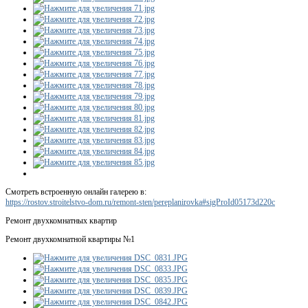
Смотреть встроенную онлайн галерею в:
https://rostov.stroitelstvo-dom.ru/remont-sten/pereplanirovka#sigProId05173d220c
Ремонт двухкомнатных квартир
Ремонт двухкомнатной квартиры №1