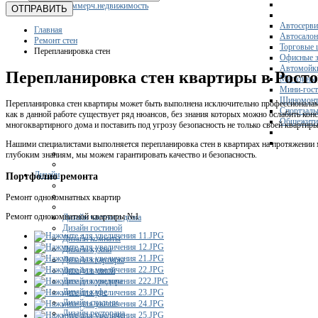
Коммерч.недвижимость
ОТПРАВИТЬ
Автосерви
Главная
Автосало
Ремонт стен
Торговые 
Перепланировка стен
Офисные з
Автомойк
Перепланировка стен квартиры в Росто
Магазины
Мини-гос
Шиномонт
Перепланировка стен квартиры может быть выполнена исключительно профессионалам
Спортзал
как в данной работе существует ряд нюансов, без знания которых можно ослабить ко
Общежити
многоквартирного дома и поставить под угрозу безопасность не только своей квартиры,
Нашими специалистами выполняется перепланировка стен в квартирах на протяжении 
глубоким знаниям, мы можем гарантировать качество и безопасность.
Дизайн
Портфолио ремонта
Ремонт однокомнатных квартир
Ремонт однокомнатной квартиры №1
Дизайн частного дома
Дизайн гостиной
Дизайн комнаты
Дизайн кухни
Дизайн квартиры
Дизайн ванной
Дизайн коридора
Дизайн кафе
Дизайн спальни
Дизайн ресторана