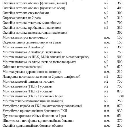
Оклейка потолка обоями (флизилин, винил)
м2
350
Оклейка потолка обоями (бумажные обои)
м2
400
Оклейка потолка стеклообоями
м2
300
Окраска потолка на 2 раза
м2
310
Оклейка потолка текстильными обоями
м2
700
Оклейка потолка пробковыми панелями
м2
530
Оклейка потолка пенопластовыми панелями
300
Монтаж плинтуса потолочного
п.м.
150
Окраска плинтуса потолочного на 2 раза
п.м.
150
Монтаж потолка"Armstrong"
м2
350
Монтаж потолка"Armstrong" зеркальный
м2
750
Монтаж потолка из ПВХ, МДФ панелей по металлокаркасу
м2
500
Монтаж потолка из алюм. реек по металлокаркасу
м2
500
Обшивка потолка вагонкой
м2
620
Монтаж уголка деревянного по потолку
п.м.
210
Лакировка потолка из вагонки на 2 раза с шлифовкой
м2
220
Монтаж клеевой плитки на потолок
м2
750
Монтаж потолка (ГКЛ) 1 уровень
м2
750
Монтаж потолка (ГКЛ) 2 уровень
м2
870
Монтаж потолка (ГКЛ) 3 уровень и более
м2
1240
Монтаж тепло-шумоизоляции на потолок
м2
250
Устройство короба из ГКЛ по мет.каркасу потолочный
п.м.
870
Устройство криволинейных боковин из ГКЛ
п.м.
930
Грунтовка криволинейных боковин на 1 раз
п.м.
65
Шпатлевка и шлифовка криволинейных боковин
п.м.
370
Оклейка криволинейных боковин обоями
п.м.
250