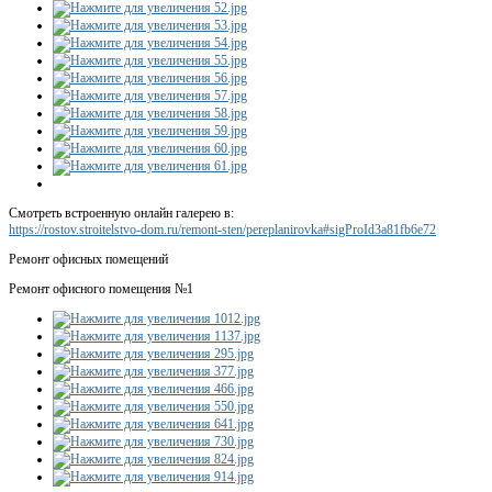
Смотреть встроенную онлайн галерею в:
https://rostov.stroitelstvo-dom.ru/remont-sten/pereplanirovka#sigProId3a81fb6e72
Ремонт офисных помещений
Ремонт офисного помещения №1