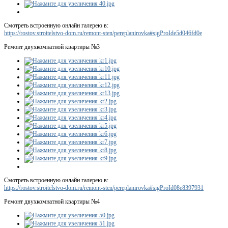
Смотреть встроенную онлайн галерею в:
https://rostov.stroitelstvo-dom.ru/remont-sten/pereplanirovka#sigProIde5d046fd0e
Ремонт двухкомнатной квартиры №3
Смотреть встроенную онлайн галерею в:
https://rostov.stroitelstvo-dom.ru/remont-sten/pereplanirovka#sigProId08e8397931
Ремонт двухкомнатной квартиры №4