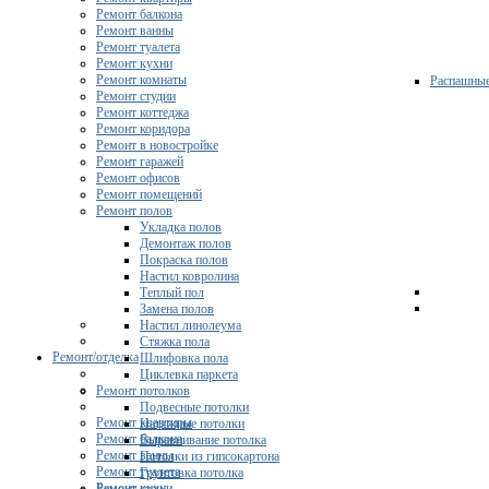
Ремонт балкона
Ремонт ванны
Ремонт туалета
Ремонт кухни
Ремонт комнаты
Распашны
Ремонт студии
Ремонт коттеджа
Ремонт коридора
Ремонт в новостройке
Ремонт гаражей
Ремонт офисов
Ремонт помещений
Ремонт полов
Укладка полов
Демонтаж полов
Покраска полов
Настил ковролина
Теплый пол
Замена полов
Настил линолеума
Стяжка пола
Ремонт/отделка
Шлифовка пола
Циклевка паркета
Ремонт потолков
Подвесные потолки
Ремонт квартиры
Натяжные потолки
Ремонт балкона
Выравнивание потолка
Ремонт ванны
Потолки из гипсокартона
Ремонт туалета
Грунтовка потолка
Ремонт кухни