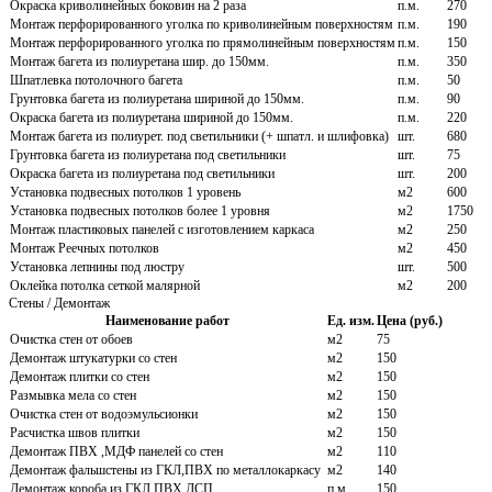
Окраска криволинейных боковин на 2 раза
п.м.
270
Монтаж перфорированного уголка по криволинейным поверхностям
п.м.
190
Монтаж перфорированного уголка по прямолинейным поверхностям
п.м.
150
Монтаж багета из полиуретана шир. до 150мм.
п.м.
350
Шпатлевка потолочного багета
п.м.
50
Грунтовка багета из полиуретана шириной до 150мм.
п.м.
90
Окраска багета из полиуретана шириной до 150мм.
п.м.
220
Монтаж багета из полиурет. под светильники (+ шпатл. и шлифовка)
шт.
680
Грунтовка багета из полиуретана под светильники
шт.
75
Окраска багета из полиуретана под светильники
шт.
200
Установка подвесных потолков 1 уровень
м2
600
Установка подвесных потолков более 1 уровня
м2
1750
Монтаж пластиковых панелей с изготовлением каркаса
м2
250
Монтаж Реечных потолков
м2
450
Установка лепнины под люстру
шт.
500
Оклейка потолка сеткой малярной
м2
200
Стены / Демонтаж
Наименование работ
Ед. изм.
Цена (руб.)
Очистка стен от обоев
м2
75
Демонтаж штукатурки со стен
м2
150
Демонтаж плитки со стен
м2
150
Размывка мела со стен
м2
150
Очистка стен от водоэмульсионки
м2
150
Расчистка швов плитки
м2
150
Демонтаж ПВХ ,МДФ панелей со стен
м2
110
Демонтаж фальшстены из ГКЛ,ПВХ по металлокаркасу
м2
140
Демонтаж короба из ГКЛ,ПВХ,ДСП
п.м.
150