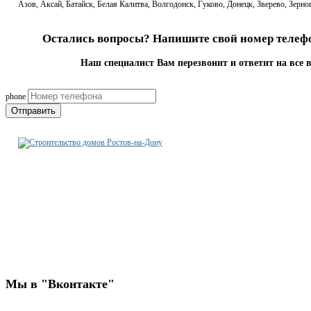
Азов, Аксай, Батайск, Белая Калитва, Волгодонск, Гуково, Донецк, Зверево, Зер
Остались вопросы? Напишите свой номер телефо
Наш специалист Вам перезвонит и ответит на все 
phone
Отправить
Строительно-ремонтная
компания Ростов-на-Дону
7(863)333-52-05
rostov@stroitelstvo-dom.ru
г. Ростов-на-Дону, ул. Суворова 65, пом. 3
Мы
в "Вконтакте"