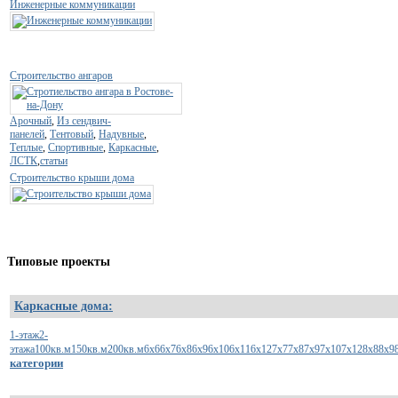
Инженерные коммуникации
Строительство ангаров
Арочный
,
Из сендвич-
панелей
,
Тентовый
,
Надувные
,
Теплые
,
Спортивные
,
Каркасные
,
ЛСТК
,
статьи
Строительство крыши дома
Типовые
проекты
Каркасные дома:
1-этаж
2-
этажа
100кв.м
150кв.м
200кв.м
6х6
6х7
6х8
6х9
6х10
6х11
6х12
7х7
7х8
7х9
7х10
7х12
8х8
8х9
категории