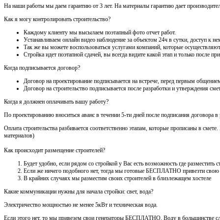
На наши работы мы даем гарантию от 3 лет. На материалы гарантию дает производител
Как я могу контролировать строительство?
Каждому клиенту мы высылаем поэтапный фото отчет работ.
Устанавливаем онлайн видео наблюдение за объектом 24ч в сутки, доступ к нем
Так же вы можете воспользоваться услугами компаний, которые осуществляют
Стройка идет поэтапной сдачей, вы всегда видите какой этап и только после 
Когда подписывается договор?
Договор на проектирование подписывается на встрече, перед первым общением
Договор на строительство подписывается после разработки и утверждения сме
Когда я должнен оплачивать вашу работу?
По проектированию вноситься аванс в течении 5-ти дней после подписания договора в
Оплата строительства разбивается соответственно этапам, которые прописаны в смете
материалов)
Как происходит размещение строителей?
Будет удобно, если рядом со стройкой у Вас есть возможность где разместить
Если же ничего подобного нет, тогда мы готовые БЕСПЛАТНО привезти свою
В крайних случаях мы разместим своих строителей в близлежащем хостеле
Какие коммуникации нужны для начала стройки: свет, вода?
Электричество мощностью не менее 5кВт и техническая вода.
Если этого нет, то мы привезем свои генераторы БЕСПЛАТНО. Воду в большинстве сл