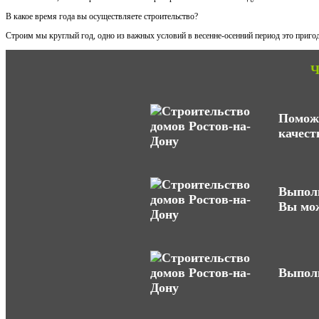
В какое время года вы осуществляете строительство?
Строим мы круглый год, одно из важных условий в весенне-осенний период это пригод
Ч
Поможе
качест
Выполн
Вы мож
Выполн