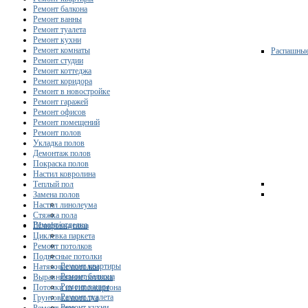
Ремонт балкона
Ремонт ванны
Ремонт туалета
Ремонт кухни
Ремонт комнаты
Распашны
Ремонт студии
Ремонт коттеджа
Ремонт коридора
Ремонт в новостройке
Ремонт гаражей
Ремонт офисов
Ремонт помещений
Ремонт полов
Укладка полов
Демонтаж полов
Покраска полов
Настил ковролина
Теплый пол
Замена полов
Настил линолеума
Стяжка пола
Ремонт/отделка
Шлифовка пола
Циклевка паркета
Ремонт потолков
Подвесные потолки
Ремонт квартиры
Натяжные потолки
Ремонт балкона
Выравнивание потолка
Ремонт ванны
Потолки из гипсокартона
Ремонт туалета
Грунтовка потолка
Ремонт кухни