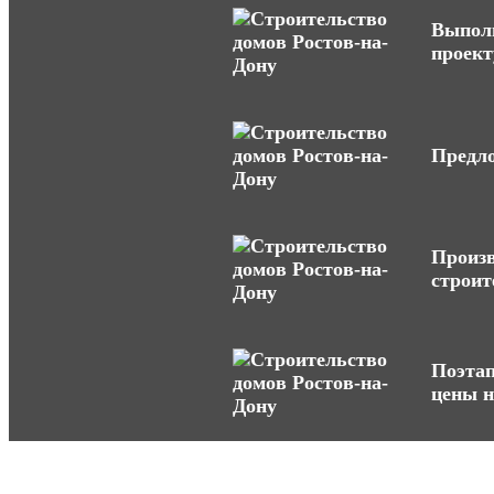
Выполн
проект
Предло
Произв
строит
Поэтап
цены н