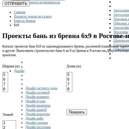
Коммерч.недвижимость
ОТПРАВИТЬ
Автосерви
Главная
Автосало
Проекты домов под ключ
Торговые 
Бани из бревна
Офисные з
6x9
Автомойк
Магазины
Проекты бань из бревна 6х9 в Ростове-
Мини-гос
Шиномонт
Спортзал
Каталог проектов бань 6х9 из оцилиндрованного бревна, различной планировки: одноэ
Общежити
и другие. Выполняем строительство бани 6 на 9 из бревна в Ростове-на-Дону и Росто
проектам.
Ширина (м)
Длина (м)
Дизайн
Дизайн частного дома
Дизайн гостиной
Дизайн комнаты
Дизайн кухни
Дизайн квартиры
Дизайн ванной
Дизайн коридора
Этажей
Дизайн кафе
Дизайн спальни
Дизайн ресторана