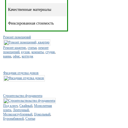
Качественные материалы
Фиксированная стоимость
Ремонт помещений
Ремонт квартир
,
статьи
,
ремонт
помещений
,
кухня
,
комнаты
,
студия
,
ванна
,
офис
,
коттедж
Фасадная отделка домов
Строительство фундамента
Под ключ
,
Свайный
,
Монолитная
плита
,
Ленточный
,
Мелкозаглубленный
,
Цокольный
,
Буронабивной
,
Статьи