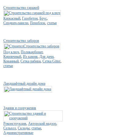
Строительство гаражей
Каркасный
,
Газобетон
,
Брус
,
Сендвич-панели
,
Пеноблок
,
статьи
Строительство заборов
Под ключ
,
Поликарбонат
,
Кирпичный
,
Из камня
,
Для дачи
,
Кованный
,
Сетка рабица
,
Сетка Gitter
,
статьи
Ландшафтный дизайн дома
Здания и сооружения
Реконструкция
,
Авторский надзор
,
Сельхоз
,
Склады
,
статьи
,
Административные