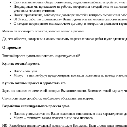
Сами мы выполняем общестроительные, отделочные работы, устройство участка
Подрядчиков мы приглашаем на работы, которые мы каждый день не выполняем 
установка скважин, септиков.
Поиск, привлечение, соблюдение договоренностей и контроль выполнения рабо
80 % всех работ по строительству Вашего дома мы выполняем самостоятельно
С каждым подрядчиком мы заключаем договор, в котором он указывает гарант
Можно ли посмотреть объекты, которые сейчас в работе?
Да, есть объекты, которые мы можем показать, на разных этапах работ и уже сданные 
О проекте
Типовой проект купить или заказать индивидуальный?
Купить готовый проект.
Плюс – это цена.
Минус – в нем не будут предусмотрены все ваши пожелания по поводу материа
Купить готовый проект и доработать его.
Здесь все зависит от изменений, которые Вы хотите внести. Возможен такой вариант, 
Стоимость таких доработок необходимо обсуждать при встрече.
Разработка индивидуального проекта дома.
Плюсы: учитываются все Ваши пожелания относительно всех характеристик до
Минус – стоимость такого проекта выше, чем типового.
НО!
Разработать индивидуальный проект можно Бесплатно. Если строит наша компания,