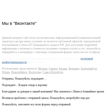
rostov@stroitelstvo-dom.ru
г. Ростов-на-Дону, ул. Суворова 65, пом. 3
Мы
в "Вконтакте"
Данный интернет-сайт носит исключительно информационный (ознакомительный)
характер и ни при каких условиях не является публичной офертой, определяемой
положениями Статьи 437 Гражданского кодекса РФ. Для получения подробной
информации о наличии и стоимости указанных товаров и (или) услуг, пожалуйста,
обращайтесь к менеджеру с помощью специальной формы связи или по телефону.
Заполняя и отправляя любую форму на сайте, вы соглашаетесь с
политикой
конфиденциальности
данного сайта.
Региональные представители:
Москва
,
Самара
,
Казань
,
Воронеж
,
Екатеринбург
,
Пермь
,
Новосибирск
,
Волгоград
,
Санкт-Петербург
.
Отправка. Пожалуйста, подождите ...
Подождите... Кладем товар в корзину
Благодарим за доверие к нашей компании! Мы свяжемся с Вами в ближайшее время
Возникла проблема с отправкой заказа. Пожалуйста, попробуйте еще раз.
Пожалуйста, заполните все поля формы перед отправкой.