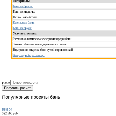
Материалы
Бани из бревна:
Бани из кирпича:
Пено- Газо- бетон:
Каркасные бани:
Бани из бруса:
Услуги отдельно:
Установка комплекта электрики внутри бани
Замена. Изготовление деревянных полов
Внутренняя отделка бани сухой евровагонкой
Хочу подробную смету!
Рассчитаем смету исходя из вашего б
(подберем оптимальные м
phone
Получить расчет
Популярные
проекты бань
ББН-54
322 560 руб.