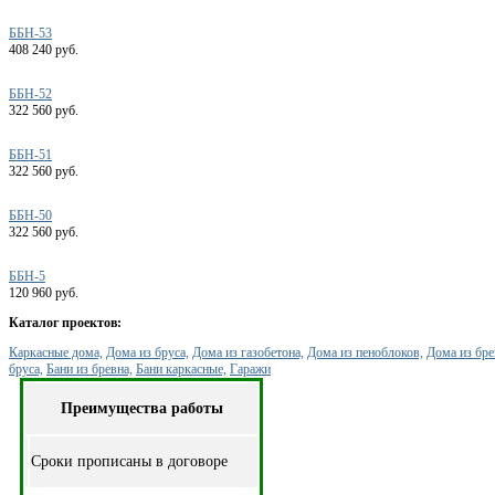
ББН-53
408 240 руб.
ББН-52
322 560 руб.
ББН-51
322 560 руб.
ББН-50
322 560 руб.
ББН-5
120 960 руб.
Каталог проектов:
Каркасные дома,
Дома из бруса,
Дома из газобетона,
Дома из пеноблоков,
Дома из бре
бруса,
Бани из бревна,
Бани каркасные,
Гаражи
Преимущества работы
Cроки прописаны в договоре