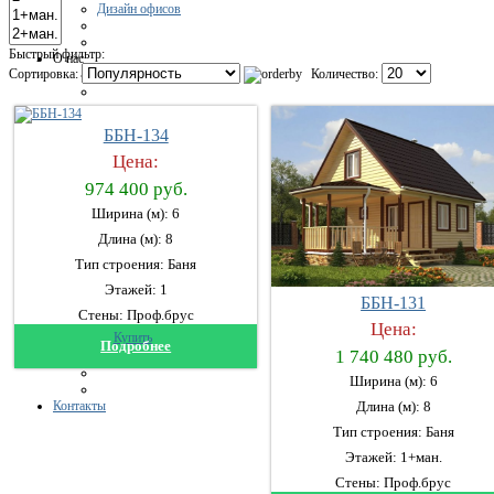
Дизайн офисов
Быстрый фильтр:
О нас
Сортировка:
Количество:
Отзывы
ББН-134
Сертификаты
Вакансии
Цена:
О компании
974 400 руб.
Ширина (м): 6
Цены
Длина (м): 8
Портфолио
Тип строения: Баня
Этажей: 1
ББН-131
портфолио - Дома
Стены: Проф.брус
портфолио - Гаражи
Цена:
Купить
портфолио - Бани
Подробнее
1 740 480 руб.
Портфолио - Ремонт
Ширина (м): 6
Контакты
Длина (м): 8
Тип строения: Баня
Этажей: 1+ман.
Стены: Проф.брус