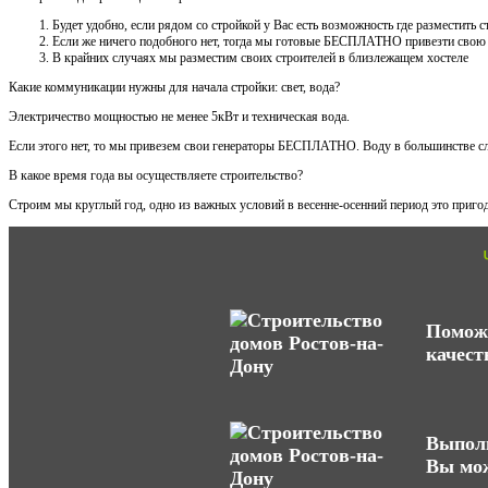
Будет удобно, если рядом со стройкой у Вас есть возможность где разместить
Если же ничего подобного нет, тогда мы готовые БЕСПЛАТНО привезти свою
В крайних случаях мы разместим своих строителей в близлежащем хостеле
Какие коммуникации нужны для начала стройки: свет, вода?
Электричество мощностью не менее 5кВт и техническая вода.
Если этого нет, то мы привезем свои генераторы БЕСПЛАТНО. Воду в большинстве сл
В какое время года вы осуществляете строительство?
Строим мы круглый год, одно из важных условий в весенне-осенний период это пригод
Поможе
качест
Выполн
Вы мож