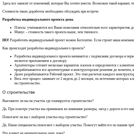
Здесь все зависит от изменений, которые Вы хотите внести. Возможен такой вариант, 
Стоимость таких доработок необходимо обсуждать при встрече.
Разработка индивидуального проекта дома.
Плюсы: учитываются все Ваши пожелания относительно всех характеристик до
Минус – стоимость такого проекта выше, чем типового.
НО!
Разработать индивидуальный проект можно Бесплатно. Если строит наша компания,
Как происходит разработка индивидуального проекта?
Разработка индивидуального проекта начинается с подписания договора и перв
является приложением к договору.
Архитекторы готовят несколько вариантов эскизов и определяются с клиентом 
прорабатываются все архитектурные и конструкторские решения до момента, ко
Далее разрабатывается Рабочий проект. Это этап расчетов каждого конструктор
Весь этот процесс занимает от 2 недель до 2 месяцев, по истечению которых
на строительство.
О строительстве
Выезжвете ли вы на участок где планируется строительство?
Да. При осмотре участка мы принимаем во внимание размеры, заезд с дороги и его шири
Помогаете ли вы с выбором участка под строительство?
Да. Наши специалисты помогают с выбором участка. Помогут найти его по вашим треб
Что влияет на окончательную цену дома?