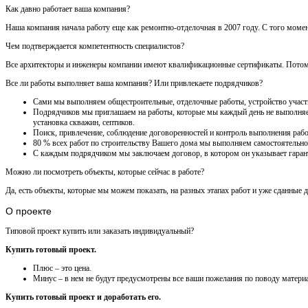
Как давно работает ваша компания?
Наша компания начала работу еще как ремонтно-отделочная в 2007 году. С того моме
Чем подтверждается компетентность специалистов?
Все архитекторы и инженеры компании имеют квалификационные сертификаты. Потому ч
Все ли работы выполняет ваша компания? Или привлекаете подрядчиков?
Сами мы выполняем общестроительные, отделочные работы, устройство участка
Подрядчиков мы приглашаем на работы, которые мы каждый день не выполняем 
установка скважин, септиков.
Поиск, привлечение, соблюдение договоренностей и контроль выполнения рабо
80 % всех работ по строительству Вашего дома мы выполняем самостоятельно
С каждым подрядчиком мы заключаем договор, в котором он указывает гарант
Можно ли посмотреть объекты, которые сейчас в работе?
Да, есть объекты, которые мы можем показать, на разных этапах работ и уже сданные 
О проекте
Типовой проект купить или заказать индивидуальный?
Купить готовый проект.
Плюс – это цена.
Минус – в нем не будут предусмотрены все ваши пожелания по поводу материа
Купить готовый проект и доработать его.