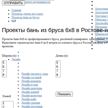
Коммерч.недвижимость
ОТПРАВИТЬ
Автосерви
Главная
Автосало
Проекты домов под ключ
Торговые 
Проекты бань из бруса
Офисные з
6x8
Автомойк
Магазины
Проекты бань из бруса 6х8 в Ростове-
Мини-гос
Шиномонт
Спортзал
Проекты бань 6х8 из профилированного бруса, различной планировки: одноэтажные, с 
Общежити
Выполняем строительство бани 6 на 8 метров из клееного бруса в Ростове-на-Дону и
проектам.
Ширина (м)
Длина (м)
Дизайн
Дизайн частного дома
Дизайн гостиной
Дизайн комнаты
Дизайн кухни
Дизайн квартиры
Дизайн ванной
Дизайн коридора
Этажей
Дизайн кафе
Дизайн спальни
Дизайн ресторана