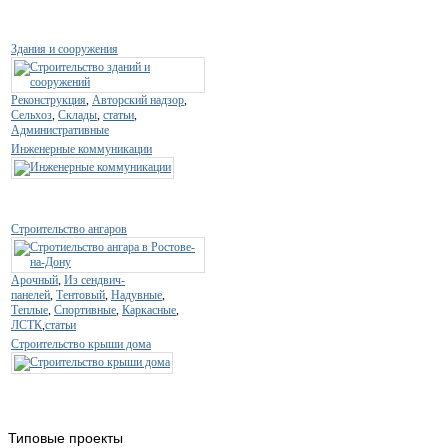
Здания и сооружения
Реконструкция
,
Авторский надзор
,
Сельхоз
,
Склады
,
статьи
,
Административные
Инженерные коммуникации
Строительство ангаров
Арочный
,
Из сендвич-
панелей
,
Тентовый
,
Надувные
,
Теплые
,
Спортивные
,
Каркасные
,
ЛСТК
,
статьи
Строительство крыши дома
Типовые
проекты