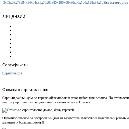
Все категории
3x5
3x6
3x7
3x8
4x5
4x6
4x8
5x5
5x6
5x8
5x10
6x6
6x8
6x9
6x10
6x12
8x8
8x10
Лицензии
Сертификаты
Сертификаты
Отзывы
о строительстве
Строили дачный дом по каркасной технологии плюс небольшая веранда. По стоимости 
поэтому про теплоизоляцию ничего сказать не могу. Спасибо
Огромное спасибо за построенный дом из газобетона. Качество и материала и работ
клиентов и больших домов!!