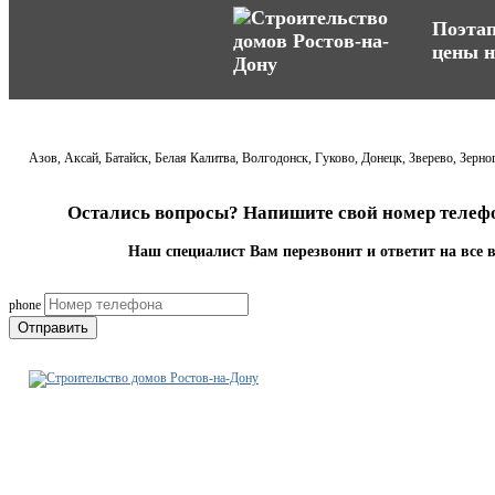
Поэтап
цены н
Азов, Аксай, Батайск, Белая Калитва, Волгодонск, Гуково, Донецк, Зверево, Зер
Остались вопросы? Напишите свой номер телефо
Наш специалист Вам перезвонит и ответит на все 
phone
Отправить
Строительно-ремонтная
компания Ростов-на-Дону
7(863)333-52-05