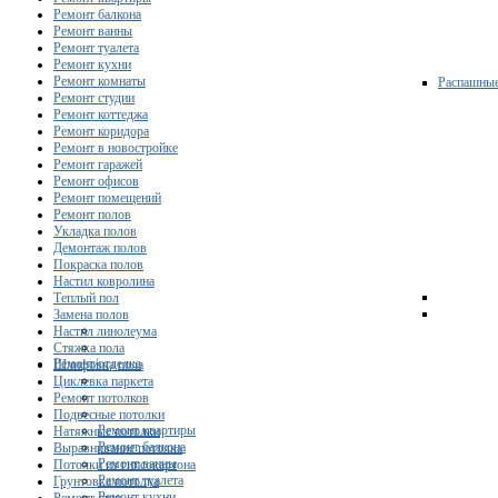
Ремонт балкона
Ремонт ванны
Ремонт туалета
Ремонт кухни
Ремонт комнаты
Распашны
Ремонт студии
Ремонт коттеджа
Ремонт коридора
Ремонт в новостройке
Ремонт гаражей
Ремонт офисов
Ремонт помещений
Ремонт полов
Укладка полов
Демонтаж полов
Покраска полов
Настил ковролина
Теплый пол
Замена полов
Настил линолеума
Стяжка пола
Ремонт/отделка
Шлифовка пола
Циклевка паркета
Ремонт потолков
Подвесные потолки
Ремонт квартиры
Натяжные потолки
Ремонт балкона
Выравнивание потолка
Ремонт ванны
Потолки из гипсокартона
Ремонт туалета
Грунтовка потолка
Ремонт кухни