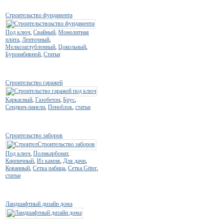
Строительство фундамента
Под ключ
,
Свайный
,
Монолитная
плита
,
Ленточный
,
Мелкозаглубленный
,
Цокольный
,
Буронабивной
,
Статьи
Строительство гаражей
Каркасный
,
Газобетон
,
Брус
,
Сендвич-панели
,
Пеноблок
,
статьи
Строительство заборов
Под ключ
,
Поликарбонат
,
Кирпичный
,
Из камня
,
Для дачи
,
Кованный
,
Сетка рабица
,
Сетка Gitter
,
статьи
Ландшафтный дизайн дома