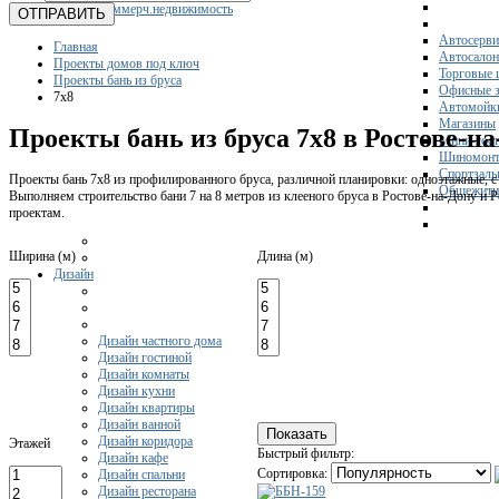
Коммерч.недвижимость
ОТПРАВИТЬ
Автосерви
Главная
Автосало
Проекты домов под ключ
Торговые 
Проекты бань из бруса
Офисные з
7x8
Автомойк
Магазины
Проекты бань из бруса 7х8 в Ростове-н
Мини-гос
Шиномонт
Спортзал
Проекты бань 7х8 из профилированного бруса, различной планировки: одноэтажные, с 
Общежити
Выполняем строительство бани 7 на 8 метров из клееного бруса в Ростове-на-Дону и
проектам.
Ширина (м)
Длина (м)
Дизайн
Дизайн частного дома
Дизайн гостиной
Дизайн комнаты
Дизайн кухни
Дизайн квартиры
Дизайн ванной
Дизайн коридора
Этажей
Быстрый фильтр:
Дизайн кафе
Сортировка:
Дизайн спальни
Дизайн ресторана