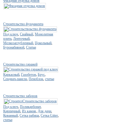
Фасадная отделка домов
Строительство фундамента
Под ключ
,
Свайный
,
Монолитная
плита
,
Ленточный
,
Мелкозаглубленный
,
Цокольный
,
Буронабивной
,
Статьи
Строительство гаражей
Каркасный
,
Газобетон
,
Брус
,
Сендвич-панели
,
Пеноблок
,
статьи
Строительство заборов
Под ключ
,
Поликарбонат
,
Кирпичный
,
Из камня
,
Для дачи
,
Кованный
,
Сетка рабица
,
Сетка Gitter
,
статьи