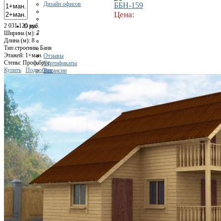
Дизайн офисов
ББН-159
Цена:
2 031 120 руб.
О нас
Ширина (м): 7
Длина (м): 8
Тип строения: Баня
Этажей: 1+ман.
Отзывы
Стены: Проф.брус
Сертификаты
Купить
Подробнее
Вакансии
О компании
Цены
Портфолио
портфолио - Дома
портфолио - Гаражи
портфолио - Бани
Портфолио - Ремонт
Контакты