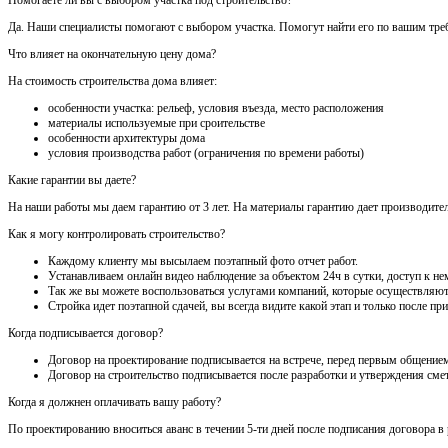
Да. Наши специалисты помогают с выбором участка. Помогут найти его по вашим треб
Что влияет на окончательную цену дома?
На стоимость строительства дома влияет:
особенности участка: рельеф, условия въезда, место расположения
материалы используемые при сроительстве
особенности архитектуры дома
условия производства работ (ограничения по времени работы)
Какие гарантии вы даете?
На наши работы мы даем гарантию от 3 лет. На материалы гарантию дает производител
Как я могу контролировать строительство?
Каждому клиенту мы высылаем поэтапный фото отчет работ.
Устанавливаем онлайн видео наблюдение за объектом 24ч в сутки, доступ к нем
Так же вы можете воспользоваться услугами компаний, которые осуществляют
Стройка идет поэтапной сдачей, вы всегда видите какой этап и только после 
Когда подписывается договор?
Договор на проектирование подписывается на встрече, перед первым общением
Договор на строительство подписывается после разработки и утверждения сме
Когда я должнен оплачивать вашу работу?
По проектированию вноситься аванс в течении 5-ти дней после подписания договора в