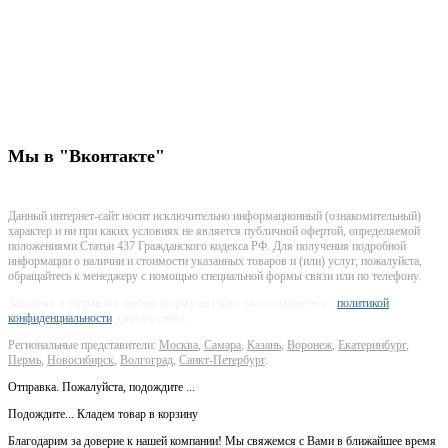
7(863)333-52-05
rostov@stroitelstvo-dom.ru
г. Ростов-на-Дону, ул. Суворова 65, пом. 3
Мы
в "Вконтакте"
Данный интернет-сайт носит исключительно информационный (ознакомительный)
характер и ни при каких условиях не является публичной офертой, определяемой
положениями Статьи 437 Гражданского кодекса РФ. Для получения подробной
информации о наличии и стоимости указанных товаров и (или) услуг, пожалуйста,
обращайтесь к менеджеру с помощью специальной формы связи или по телефону.
Заполняя и отправляя любую форму на сайте, вы соглашаетесь с
политикой
конфиденциальности
данного сайта.
Региональные представители:
Москва
,
Самара
,
Казань
,
Воронеж
,
Екатеринбург
,
Пермь
,
Новосибирск
,
Волгоград
,
Санкт-Петербург
.
Отправка. Пожалуйста, подождите ...
Подождите... Кладем товар в корзину
Благодарим за доверие к нашей компании! Мы свяжемся с Вами в ближайшее время