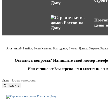
строит
Поэтап
цены н
Азов, Аксай, Батайск, Белая Калитва, Волгодонск, Гуково, Донецк, Зверево, Зер
Остались вопросы? Напишите свой номер телефо
Наш специалист Вам перезвонит и ответит на все 
phone
Отправить
Строительно-ремонтная
компания Ростов-на-Дону