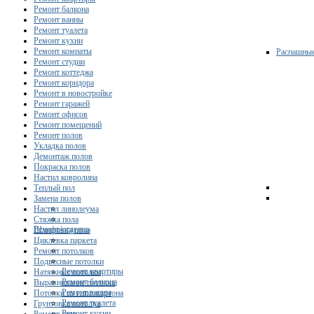
Ремонт балкона
Ремонт ванны
Ремонт туалета
Ремонт кухни
Ремонт комнаты
Распашны
Ремонт студии
Ремонт коттеджа
Ремонт коридора
Ремонт в новостройке
Ремонт гаражей
Ремонт офисов
Ремонт помещений
Ремонт полов
Укладка полов
Демонтаж полов
Покраска полов
Настил ковролина
Теплый пол
Замена полов
Настил линолеума
Стяжка пола
Ремонт/отделка
Шлифовка пола
Циклевка паркета
Ремонт потолков
Подвесные потолки
Ремонт квартиры
Натяжные потолки
Ремонт балкона
Выравнивание потолка
Ремонт ванны
Потолки из гипсокартона
Ремонт туалета
Грунтовка потолка
Ремонт кухни