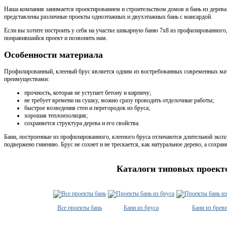
Наша компания занимается проектированием и строительством домов и бань из дерева.
представлены различные проекты одноэтажных и двухэтажных бань с мансардой.
Если вы хотите построить у себя на участке шикарную баню 7х8 из профилированного,
понравившийся проект и позвонить нам.
Особенности материала
Профилированный, клееный брус является одним из востребованных современных ма
преимуществами:
прочность, которая не уступает бетону и кирпичу;
не требует времени на сушку, можно сразу проводить отделочные работы;
быстрое возведения стен и перегородок из бруса;
хорошая теплоизоляция;
сохраняется структура дерева и его свойства.
Бани, построенные из профилированного, клееного бруса отличаются длительной эксплу
подвержено гниению. Брус не сохнет и не трескается, как натуральное дерево, а сохра
Каталоги типовых проект
Все проекты бань
Бани из бруса
Бани из брев