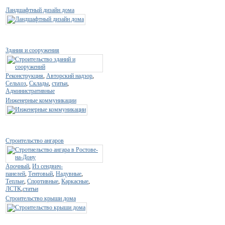
Ландшафтный дизайн дома
Здания и сооружения
Реконструкция
,
Авторский надзор
,
Сельхоз
,
Склады
,
статьи
,
Административные
Инженерные коммуникации
Строительство ангаров
Арочный
,
Из сендвич-
панелей
,
Тентовый
,
Надувные
,
Теплые
,
Спортивные
,
Каркасные
,
ЛСТК
,
статьи
Строительство крыши дома