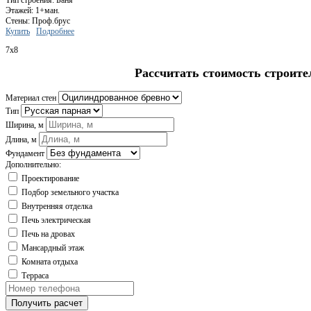
Тип строения: Баня
Этажей: 1+ман.
Стены: Проф.брус
Купить
Подробнее
7x8
Рассчитать стоимость строите
Материал стен
Тип
Ширина, м
Длина, м
Фундамент
Дополнительно:
Проектирование
Подбор земельного участка
Внутренняя отделка
Печь электрическая
Печь на дровах
Мансардный этаж
Комната отдыха
Терраса
Получить расчет