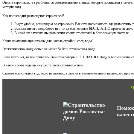
Оплата строительства разбивается соответственно этапам, которые прописаны в смете
материалов)
Как происходит размещение строителей?
Будет удобно, если рядом со стройкой у Вас есть возможность где разместить
Если же ничего подобного нет, тогда мы готовые БЕСПЛАТНО привезти свою
В крайних случаях мы разместим своих строителей в близлежащем хостеле
Какие коммуникации нужны для начала стройки: свет, вода?
Электричество мощностью не менее 5кВт и техническая вода.
Если этого нет, то мы привезем свои генераторы БЕСПЛАТНО. Воду в большинстве сл
В какое время года вы осуществляете строительство?
Строим мы круглый год, одно из важных условий в весенне-осенний период это пригод
Ч
Поможе
качест