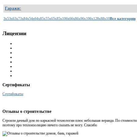
Гаражи:
Все категории
3x5
3x6
3x7
3x8
4x5
4x6
4x8
5x5
5x6
5x8
5x10
6x6
6x8
6x9
6x10
6x12
8x8
8x10
Лицензии
Сертификаты
Сертификаты
Отзывы
о строительстве
Строили дачный дом по каркасной технологии плюс небольшая веранда. По стоимости 
поэтому про теплоизоляцию ничего сказать не могу. Спасибо