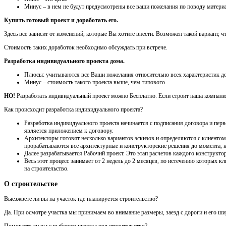
Минус – в нем не будут предусмотрены все ваши пожелания по поводу материа
Купить готовый проект и доработать его.
Здесь все зависит от изменений, которые Вы хотите внести. Возможен такой вариант, 
Стоимость таких доработок необходимо обсуждать при встрече.
Разработка индивидуального проекта дома.
Плюсы: учитываются все Ваши пожелания относительно всех характеристик до
Минус – стоимость такого проекта выше, чем типового.
НО!
Разработать индивидуальный проект можно Бесплатно. Если строит наша компания,
Как происходит разработка индивидуального проекта?
Разработка индивидуального проекта начинается с подписания договора и перв
является приложением к договору.
Архитекторы готовят несколько вариантов эскизов и определяются с клиентом 
прорабатываются все архитектурные и конструкторские решения до момента, ко
Далее разрабатывается Рабочий проект. Это этап расчетов каждого конструктор
Весь этот процесс занимает от 2 недель до 2 месяцев, по истечению которых
на строительство.
О строительстве
Выезжвете ли вы на участок где планируется строительство?
Да. При осмотре участка мы принимаем во внимание размеры, заезд с дороги и его шири
Помогаете ли вы с выбором участка под строительство?