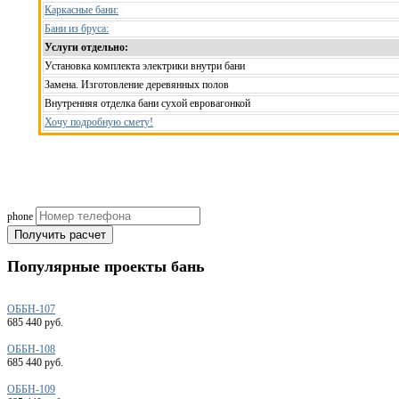
Каркасные бани:
Бани из бруса:
Услуги отдельно:
Установка комплекта электрики внутри бани
Замена. Изготовление деревянных полов
Внутренняя отделка бани сухой евровагонкой
Хочу подробную смету!
Рассчитаем смету исходя из вашего б
(подберем оптимальные м
phone
Получить расчет
Популярные
проекты бань
ОББН-107
685 440 руб.
ОББН-108
685 440 руб.
ОББН-109